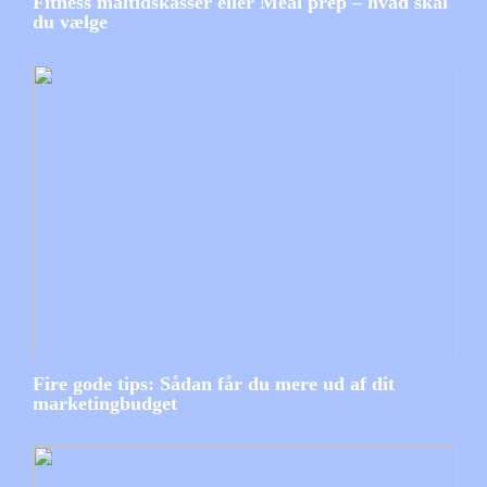
Fitness måltidskasser eller Meal prep – hvad skal
du vælge
Fire gode tips: Sådan får du mere ud af dit
marketingbudget