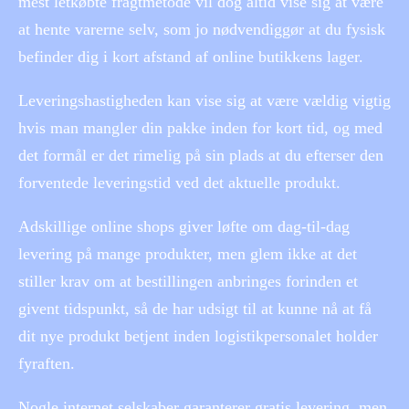
mest letkøbte fragtmetode vil dog altid vise sig at være
at hente varerne selv, som jo nødvendiggør at du fysisk
befinder dig i kort afstand af online butikkens lager.
Leveringshastigheden kan vise sig at være vældig vigtig
hvis man mangler din pakke inden for kort tid, og med
det formål er det rimelig på sin plads at du efterser den
forventede leveringstid ved det aktuelle produkt.
Adskillige online shops giver løfte om dag-til-dag
levering på mange produkter, men glem ikke at det
stiller krav om at bestillingen anbringes forinden et
givent tidspunkt, så de har udsigt til at kunne nå at få
dit nye produkt betjent inden logistikpersonalet holder
fyraften.
Nogle internet selskaber garanterer gratis levering, men