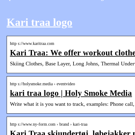
Kari traa logo
http s://www.karitraa.com
Kari Traa: We offer workout clothe
Skiing Clothes, Base Layer, Long Johns, Thermal Underw
http s://holysmoke.media › eventvideo
kari traa logo | Holy Smoke Media
Write what it is you want to track, examples: Phone cal
http s://www.ny-form.com › brand › kari-traa
Kari Traa skiundertøj, løbejakker 