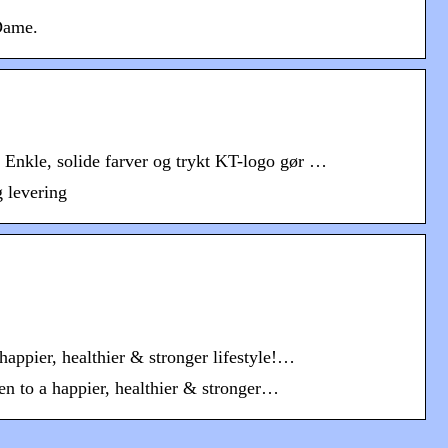
Dame.
. Enkle, solide farver og trykt KT-logo gør …
g levering
ppier, healthier & stronger lifestyle!…
 to a happier, healthier & stronger…