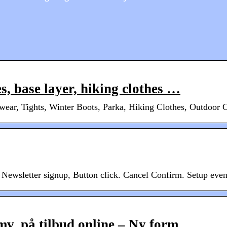
s, base layer, hiking clothes …
ear, Tights, Winter Boots, Parka, Hiking Clothes, Outdoor C
l, Newsletter signup, Button click. Cancel Confirm. Setup ev
mv. på tilbud online – Ny form