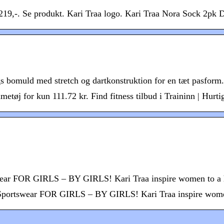
219,-. Se produkt. Kari Traa logo. Kari Traa Nora Sock 2pk 
ags bomuld med stretch og dartkonstruktion for en tæt pasform
tøj for kun 111.72 kr. Find fitness tilbud i Traininn | Hurti
tswear FOR GIRLS – BY GIRLS! Kari Traa inspire women to a ha
. Sportswear FOR GIRLS – BY GIRLS! Kari Traa inspire women